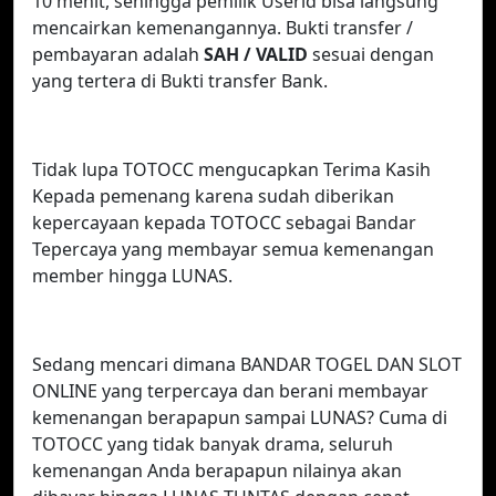
10 menit, sehingga pemilik Userid bisa langsung
mencairkan kemenangannya. Bukti transfer /
pembayaran adalah
SAH / VALID
sesuai dengan
yang tertera di Bukti transfer Bank.
Tidak lupa TOTOCC mengucapkan Terima Kasih
Kepada pemenang karena sudah diberikan
kepercayaan kepada TOTOCC sebagai Bandar
Tepercaya yang membayar semua kemenangan
member hingga LUNAS.
Sedang mencari dimana BANDAR TOGEL DAN SLOT
ONLINE yang terpercaya dan berani membayar
kemenangan berapapun sampai LUNAS? Cuma di
TOTOCC yang tidak banyak drama, seluruh
kemenangan Anda berapapun nilainya akan