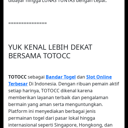
dibayar hingga LUNAS TUNTAS dengan cepat.
===============
YUK KENAL LEBIH DEKAT
BERSAMA TOTOCC
TOTOCC
sebagai
Bandar Togel
dan
Slot Online
Terbesar
Di Indonesia. Dengan ribuan pemain aktif
setiap harinya, TOTOCC dikenal karena
memberikan layanan terbaik dan pengalaman
bermain yang aman serta menguntungkan.
Platform ini menyediakan berbagai jenis
permainan togel dari pasar lokal hingga
internasional seperti Singapore, Hongkong, dan