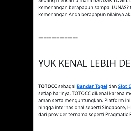
Sedang mencari dimana BANDAR TOGEL D
kemenangan berapapun sampai LUNAS? C
kemenangan Anda berapapun nilainya ak
===============
YUK KENAL LEBIH D
TOTOCC
sebagai
Bandar Togel
dan
Slot 
setiap harinya, TOTOCC dikenal karena 
aman serta menguntungkan. Platform ini 
hingga internasional seperti Singapore, 
dari provider ternama seperti Pragmatic 