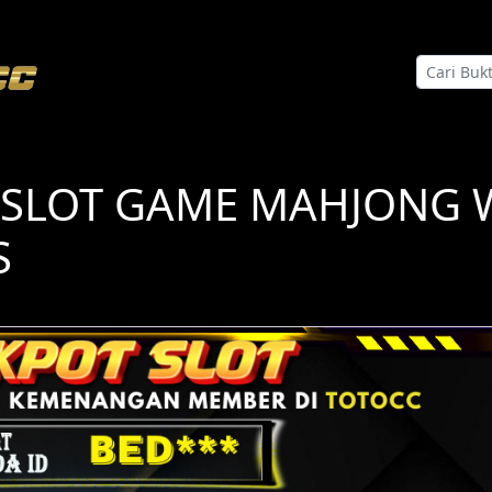
 SLOT GAME MAHJONG 
S