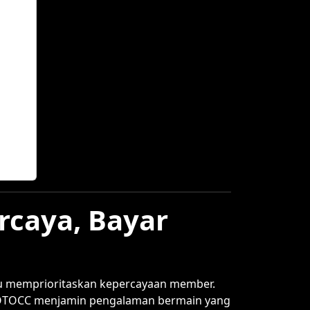
ercaya, Bayar
u memprioritaskan kepercayaan member.
, TOTOCC menjamin pengalaman bermain yang