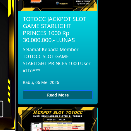
TOTOCC JACKPOT SLOT
GAME STARLIGHT
PRINCES 1000 Rp
30.000.000,- LUNAS
Selamat Kepada Member
TOTOCC SLOT GAME
STARLIGHT PRINCES 1000 User
id to***
Rabu, 06 Mei 2026
Read More