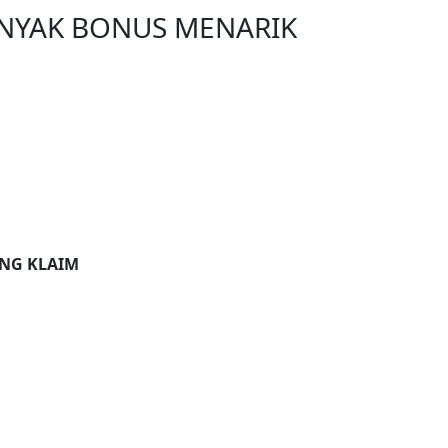
NYAK BONUS MENARIK
UNG KLAIM