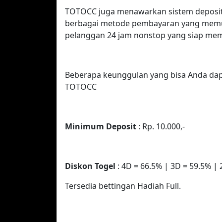
TOTOCC juga menawarkan sistem deposit
berbagai metode pembayaran yang memud
pelanggan 24 jam nonstop yang siap me
Beberapa keunggulan yang bisa Anda da
TOTOCC
Minimum Deposit
: Rp. 10.000,-
Diskon Togel
: 4D = 66.5% | 3D = 59.5% |
Tersedia bettingan Hadiah Full.