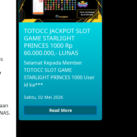
TOTOCC JACKPOT SLOT
GAME STARLIGHT
PRINCES 1000 Rp
60.000.000,- LUNAS
es
Selamat Kepada Member
TOTOCC SLOT GAME
/
STARLIGHT PRINCES 1000 User
id ka***
Sabtu, 02 Mei 2026
yaan
Read More
NAS.