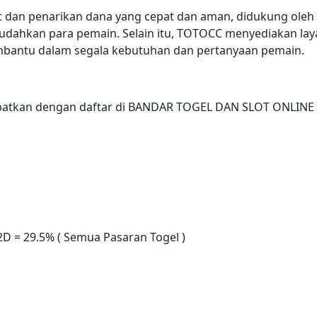
 dan penarikan dana yang cepat dan aman, didukung oleh
ahkan para pemain. Selain itu, TOTOCC menyediakan la
mbantu dalam segala kebutuhan dan pertanyaan pemain.
patkan dengan daftar di BANDAR TOGEL DAN SLOT ONLINE
 2D = 29.5% ( Semua Pasaran Togel )