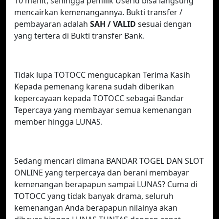
10 menit, sehingga pemilik Userid bisa langsung
mencairkan kemenangannya. Bukti transfer /
pembayaran adalah
SAH / VALID
sesuai dengan
yang tertera di Bukti transfer Bank.
Tidak lupa TOTOCC mengucapkan Terima Kasih
Kepada pemenang karena sudah diberikan
kepercayaan kepada TOTOCC sebagai Bandar
Tepercaya yang membayar semua kemenangan
member hingga LUNAS.
Sedang mencari dimana BANDAR TOGEL DAN SLOT
ONLINE yang terpercaya dan berani membayar
kemenangan berapapun sampai LUNAS? Cuma di
TOTOCC yang tidak banyak drama, seluruh
kemenangan Anda berapapun nilainya akan