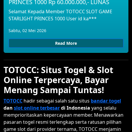
PRINCES 1000 Rp 60.000.000,- LUNAS
Selamat Kepada Member TOTOCC SLOT GAME
STARLIGHT PRINCES 1000 User id ka***
Sabtu, 02 Mei 2026
Read More
TOTOCC: Situs Togel & Slot
Online Terpercaya, Bayar
Menang Sampai Tuntas!
TOTOCC
hadir sebagai salah satu situs
bandar togel
dan
slot online terbesar
di Indonesia
yang selalu
memprioritaskan kepercayaan member. Menawarkan
pasaran togel resmi terlengkap serta ratusan pilihan
game slot dari provider ternama, TOTOCC menjamin