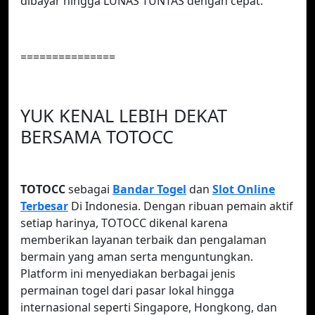
dibayar hingga LUNAS TUNTAS dengan cepat.
===============
YUK KENAL LEBIH DEKAT
BERSAMA TOTOCC
TOTOCC
sebagai
Bandar Togel
dan
Slot Online
Terbesar
Di Indonesia. Dengan ribuan pemain aktif
setiap harinya, TOTOCC dikenal karena
memberikan layanan terbaik dan pengalaman
bermain yang aman serta menguntungkan.
Platform ini menyediakan berbagai jenis
permainan togel dari pasar lokal hingga
internasional seperti Singapore, Hongkong, dan