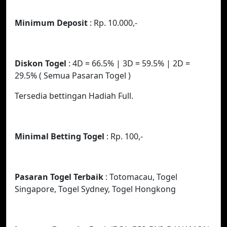
Minimum Deposit
: Rp. 10.000,-
Diskon Togel
: 4D = 66.5% | 3D = 59.5% | 2D =
29.5% ( Semua Pasaran Togel )
Tersedia bettingan Hadiah Full.
Minimal Betting Togel
: Rp. 100,-
Pasaran Togel Terbaik
: Totomacau, Togel
Singapore, Togel Sydney, Togel Hongkong