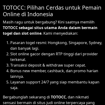
TOTOCC: Pilihan Cerdas untuk Pemain
Online di Indonesia
Masih ragu untuk bergabung? Kini saatnya memilih
TOTOCC sebagai situs utama Anda dalam bermain
togel dan slot online
. Kami menyediakan:
Pasaran togel resmi: Hongkong, Singapore, Sydney,
dan banyak lagi.
Slot online gacor dengan RTP tinggi dari provider
terkenal.
Transaksi deposit & withdraw super cepat.
Bonus new member, cashback, dan promo harian
lainnya.
Layanan support 24/7 yang siap membantu kapan
saja.
Bergabunglah sekarang di
TOTOCC
, dan nikmati
sensasi bermain di situs judi online terpercaya yang