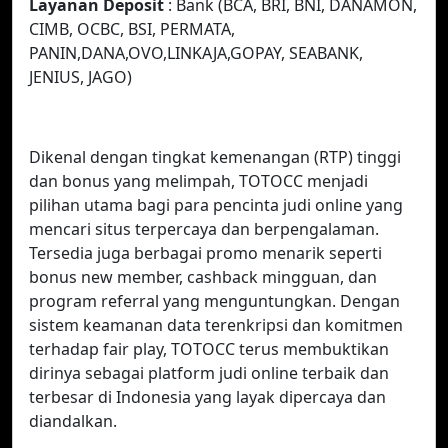
Layanan Deposit
: Bank (BCA, BRI, BNI, DANAMON,
CIMB, OCBC, BSI, PERMATA,
PANIN,DANA,OVO,LINKAJA,GOPAY, SEABANK,
JENIUS, JAGO)
Dikenal dengan tingkat kemenangan (RTP) tinggi
dan bonus yang melimpah, TOTOCC menjadi
pilihan utama bagi para pencinta judi online yang
mencari situs terpercaya dan berpengalaman.
Tersedia juga berbagai promo menarik seperti
bonus new member, cashback mingguan, dan
program referral yang menguntungkan. Dengan
sistem keamanan data terenkripsi dan komitmen
terhadap fair play, TOTOCC terus membuktikan
dirinya sebagai platform judi online terbaik dan
terbesar di Indonesia yang layak dipercaya dan
diandalkan.