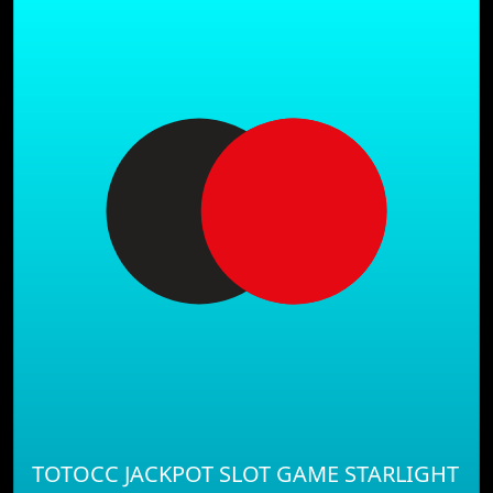
TOTOCC JACKPOT SLOT GAME STARLIGHT