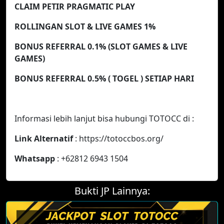
CLAIM PETIR PRAGMATIC PLAY
ROLLINGAN SLOT & LIVE GAMES 1%
BONUS REFERRAL 0.1% (SLOT GAMES & LIVE
GAMES)
BONUS REFERRAL 0.5% ( TOGEL ) SETIAP HARI
Informasi lebih lanjut bisa hubungi TOTOCC di :
Link Alternatif
: https://totoccbos.org/
Whatsapp
: +62812 6943 1504
Bukti JP Lainnya: