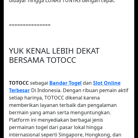
dibayar hingga LUNAS TUNTAS dengan cepat.
===============
YUK KENAL LEBIH DEKAT
BERSAMA TOTOCC
TOTOCC
sebagai
Bandar Togel
dan
Slot Online
Terbesar
Di Indonesia. Dengan ribuan pemain aktif
setiap harinya, TOTOCC dikenal karena
memberikan layanan terbaik dan pengalaman
bermain yang aman serta menguntungkan.
Platform ini menyediakan berbagai jenis
permainan togel dari pasar lokal hingga
internasional seperti Singapore, Hongkong, dan