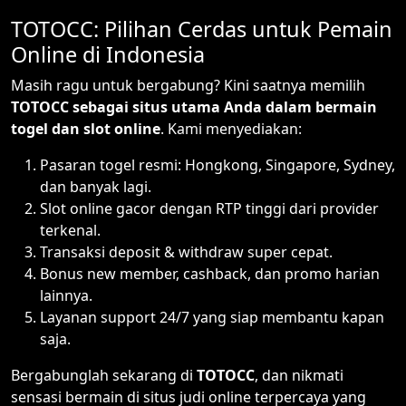
TOTOCC: Pilihan Cerdas untuk Pemain
Online di Indonesia
Masih ragu untuk bergabung? Kini saatnya memilih
TOTOCC sebagai situs utama Anda dalam bermain
togel dan slot online
. Kami menyediakan:
Pasaran togel resmi: Hongkong, Singapore, Sydney,
dan banyak lagi.
Slot online gacor dengan RTP tinggi dari provider
terkenal.
Transaksi deposit & withdraw super cepat.
Bonus new member, cashback, dan promo harian
lainnya.
Layanan support 24/7 yang siap membantu kapan
saja.
Bergabunglah sekarang di
TOTOCC
, dan nikmati
sensasi bermain di situs judi online terpercaya yang