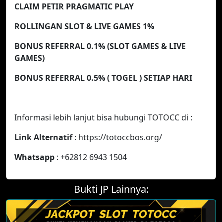
CLAIM PETIR PRAGMATIC PLAY
ROLLINGAN SLOT & LIVE GAMES 1%
BONUS REFERRAL 0.1% (SLOT GAMES & LIVE
GAMES)
BONUS REFERRAL 0.5% ( TOGEL ) SETIAP HARI
Informasi lebih lanjut bisa hubungi TOTOCC di :
Link Alternatif
: https://totoccbos.org/
Whatsapp
: +62812 6943 1504
Bukti JP Lainnya: