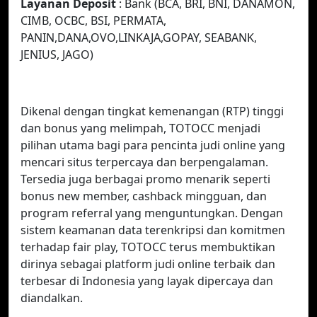
Layanan Deposit
: Bank (BCA, BRI, BNI, DANAMON,
CIMB, OCBC, BSI, PERMATA,
PANIN,DANA,OVO,LINKAJA,GOPAY, SEABANK,
JENIUS, JAGO)
Dikenal dengan tingkat kemenangan (RTP) tinggi
dan bonus yang melimpah, TOTOCC menjadi
pilihan utama bagi para pencinta judi online yang
mencari situs terpercaya dan berpengalaman.
Tersedia juga berbagai promo menarik seperti
bonus new member, cashback mingguan, dan
program referral yang menguntungkan. Dengan
sistem keamanan data terenkripsi dan komitmen
terhadap fair play, TOTOCC terus membuktikan
dirinya sebagai platform judi online terbaik dan
terbesar di Indonesia yang layak dipercaya dan
diandalkan.