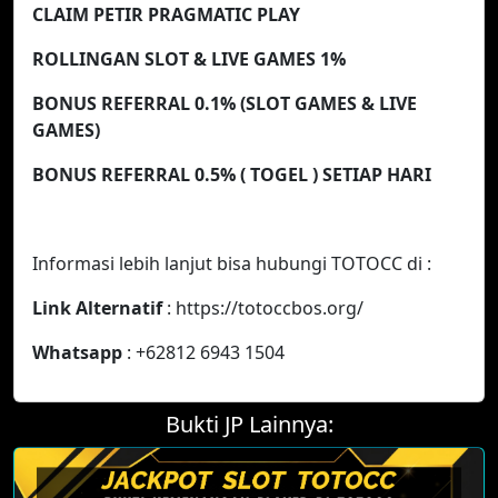
CLAIM PETIR PRAGMATIC PLAY
ROLLINGAN SLOT & LIVE GAMES 1%
BONUS REFERRAL 0.1% (SLOT GAMES & LIVE
GAMES)
BONUS REFERRAL 0.5% ( TOGEL ) SETIAP HARI
Informasi lebih lanjut bisa hubungi TOTOCC di :
Link Alternatif
: https://totoccbos.org/
Whatsapp
: +62812 6943 1504
Bukti JP Lainnya: