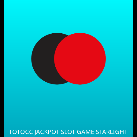
TOTOCC JACKPOT SLOT GAME STARLIGHT