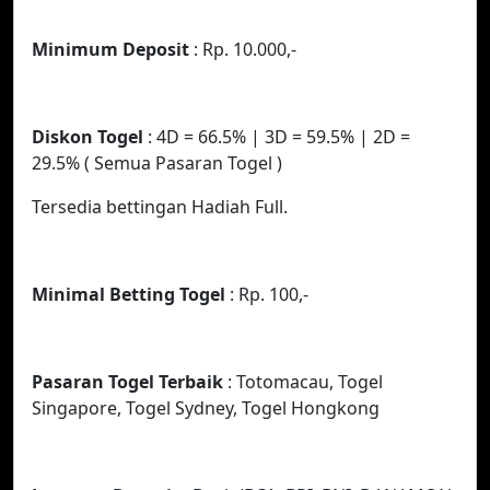
Minimum Deposit
: Rp. 10.000,-
Diskon Togel
: 4D = 66.5% | 3D = 59.5% | 2D =
29.5% ( Semua Pasaran Togel )
Tersedia bettingan Hadiah Full.
Minimal Betting Togel
: Rp. 100,-
Pasaran Togel Terbaik
: Totomacau, Togel
Singapore, Togel Sydney, Togel Hongkong