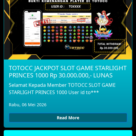
TOTOCC JACKPOT SLOT GAME STARLIGHT
PRINCES 1000 Rp 30.000.000,- LUNAS
Selamat Kepada Member TOTOCC SLOT GAME
STARLIGHT PRINCES 1000 User id to***
Rabu, 06 Mei 2026
Read More