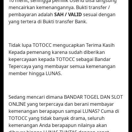
10 menit, sehingga pemilik Userid bisa langsung
mencairkan kemenangannya. Bukti transfer /
pembayaran adalah
SAH / VALID
sesuai dengan
yang tertera di Bukti transfer Bank.
Tidak lupa TOTOCC mengucapkan Terima Kasih
Kepada pemenang karena sudah diberikan
kepercayaan kepada TOTOCC sebagai Bandar
Tepercaya yang membayar semua kemenangan
member hingga LUNAS.
Sedang mencari dimana BANDAR TOGEL DAN SLOT
ONLINE yang terpercaya dan berani membayar
kemenangan berapapun sampai LUNAS? Cuma di
TOTOCC yang tidak banyak drama, seluruh
kemenangan Anda berapapun nilainya akan