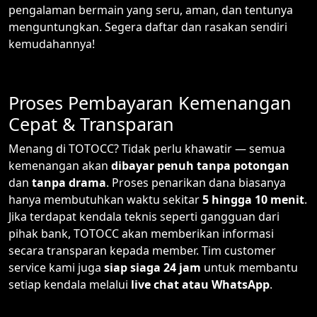
pengalaman bermain yang seru, aman, dan tentunya
menguntungkan. Segera daftar dan rasakan sendiri
kemudahannya!
Proses Pembayaran Kemenangan
Cepat & Transparan
Menang di TOTOCC? Tidak perlu khawatir — semua
kemenangan akan
dibayar penuh tanpa potongan
dan
tanpa drama
. Proses penarikan dana biasanya
hanya membutuhkan waktu sekitar
5 hingga 10 menit
.
Jika terdapat kendala teknis seperti gangguan dari
pihak bank, TOTOCC akan memberikan informasi
secara transparan kepada member. Tim customer
service kami juga
siap siaga 24 jam
untuk membantu
setiap kendala melalui
live chat atau WhatsApp
.