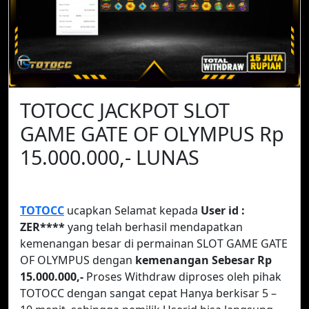
TOTOCC JACKPOT SLOT
GAME GATE OF OLYMPUS Rp
15.000.000,- LUNAS
TOTOCC
ucapkan Selamat kepada
User id :
ZER****
yang telah berhasil mendapatkan
kemenangan besar di permainan SLOT GAME GATE
OF OLYMPUS dengan
kemenangan Sebesar Rp
15.000.000,-
Proses Withdraw diproses oleh pihak
TOTOCC dengan sangat cepat Hanya berkisar 5 –