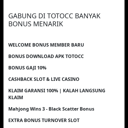
GABUNG DI TOTOCC BANYAK
BONUS MENARIK
WELCOME BONUS MEMBER BARU
BONUS DOWNLOAD APK TOTOCC
BONUS GAJI 10%
CASHBACK SLOT & LIVE CASINO
KLAIM GARANSI 100% | KALAH LANGSUNG
KLAIM
Mahjong Wins 3 - Black Scatter Bonus
EXTRA BONUS TURNOVER SLOT