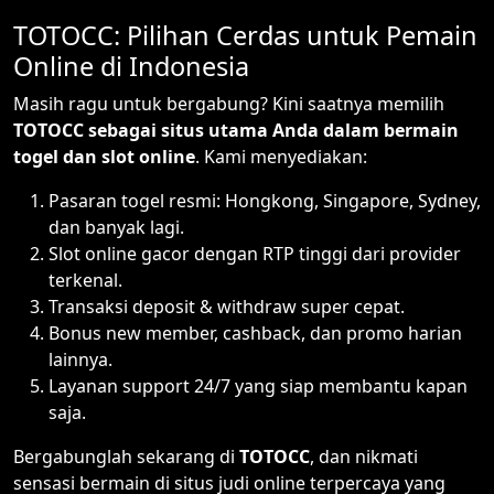
TOTOCC: Pilihan Cerdas untuk Pemain
Online di Indonesia
Masih ragu untuk bergabung? Kini saatnya memilih
TOTOCC sebagai situs utama Anda dalam bermain
togel dan slot online
. Kami menyediakan:
Pasaran togel resmi: Hongkong, Singapore, Sydney,
dan banyak lagi.
Slot online gacor dengan RTP tinggi dari provider
terkenal.
Transaksi deposit & withdraw super cepat.
Bonus new member, cashback, dan promo harian
lainnya.
Layanan support 24/7 yang siap membantu kapan
saja.
Bergabunglah sekarang di
TOTOCC
, dan nikmati
sensasi bermain di situs judi online terpercaya yang